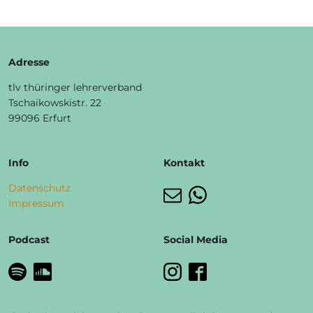
e
r
s
t
Adresse
ä
n
tlv thüringer lehrerverband
d
Tschaikowskistr. 22
n
99096 Erfurt
i
s
*
Info
Kontakt
Datenschutz
Impressum
Podcast
Social Media