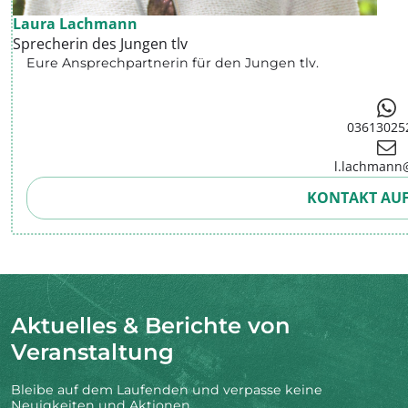
Laura Lachmann
Sprecherin des Jungen tlv
Eure Ansprechpartnerin für den
Jungen tlv
.
03613025
l.lachmann@
KONTAKT AU
Aktuelles & Berichte von
Veranstaltung
Bleibe auf dem Laufenden und verpasse keine
Neuigkeiten und Aktionen.