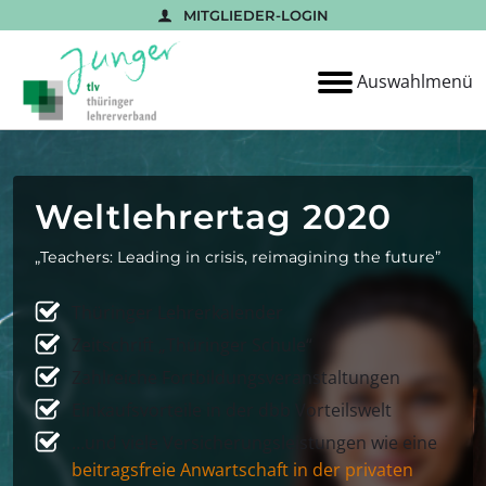
MITGLIEDER-LOGIN
bmenu
Auswahlmenü
Weltlehrertag 2020
„Teachers: Leading in crisis, reimagining the future”
Thüringer Lehrerkalender
Zeitschrift „Thüringer Schule“
Zahlreiche Fortbildungsveranstaltungen
Einkaufsvorteile in der dbb Vorteilswelt
…und viele Versicherungsleistungen wie eine
beitragsfreie Anwartschaft in der privaten