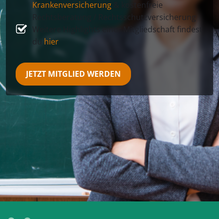
Krankenversicherung
& kostenfreie
Rechtsberatung / Rechtsschutzversicherung
Weitere Highlights einer Mitgliedschaft findest
du
hier
JETZT MITGLIED WERDEN