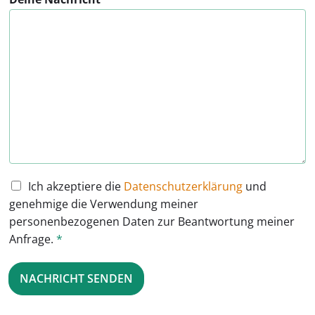
D
Ich akzeptiere die
Datenschutzerklärung
und
S
genehmige die Verwendung meiner
G
personenbezogenen Daten zur Beantwortung meiner
V
Anfrage.
*
O
-
E
NACHRICHT SENDEN
i
n
v