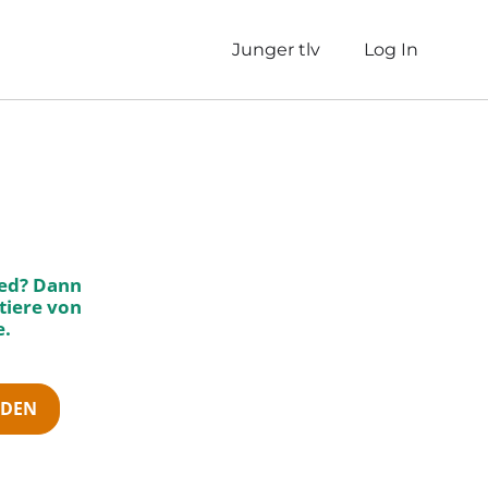
Junger tlv
Log In
ied? Dann
tiere von
e.
RDEN